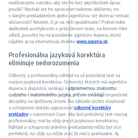
nedôverujete natoľko, aby ste ho bez akýchkoľvek úprav
použili? Nechali ste ho spracovať niekomu ďalšiemu, no
s daným prekladateľom alebo agentúrou ste doteraz nemali
skúsenosti? Neviete, či je na nich spoľahnutie? Pokiaľ máte
akékoľvek pochybnosti o preloženom texte, na ktorom Vám
záleží, posuňte ho na posúdenie agentúre Aspena, ktorú
nájdete aj na internetovej stránke
www.aspena.sk
.
Profesionálna jazyková korektúra
eliminuje nedorozumenia
Odborný a profesionálny náhľad na už preložený text sa
nazýva jazyková korektúra. Odborníci, ktorých má agentúra
Aspena k dispozícii, vynikajú n
adpriemernou znalosťou
cudzieho i materinského jazyka, pričom ovládajú
lingvistické
disciplíny na špičkovej úrovni. Na základe týchto vlastností
a schopností dokážu vypracovať
odborné korektúry
prekladov
v expresnom čase. Aby bol preložený text naozaj
profesionálny, mal by vždy prejsť jazykovou korektúrou.
Náhľad a schopnosti jedného prekladateľa môžu byť síce
perfektné, no vždy sa môže stať, že niečo prehliadne. Aj