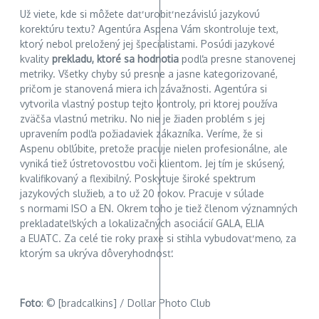
Už viete, kde si môžete dať urobiť nezávislú jazykovú
korektúru textu? Agentúra Aspena Vám skontroluje text,
ktorý nebol preložený jej špecialistami. Posúdi jazykové
kvality
prekladu, ktoré sa hodnotia
podľa presne stanovenej
metriky. Všetky chyby sú presne a jasne kategorizované,
pričom je stanovená miera ich závažnosti. Agentúra si
vytvorila vlastný postup tejto kontroly, pri ktorej používa
zväčša vlastnú metriku. No nie je žiaden problém s jej
upravením podľa požiadaviek zákazníka. Veríme, že si
Aspenu obľúbite, pretože pracuje nielen profesionálne, ale
vyniká tiež ústretovosťou voči klientom. Jej tím je skúsený,
kvalifikovaný a flexibilný. Poskytuje široké spektrum
jazykových služieb, a to už 20 rokov. Pracuje v súlade
s normami ISO a EN. Okrem toho je tiež členom významných
prekladateľských a lokalizačných asociácií GALA, ELIA
a EUATC. Za celé tie roky praxe si stihla vybudovať meno, za
ktorým sa ukrýva dôveryhodnosť.
Foto
: © [bradcalkins] / Dollar Photo Club