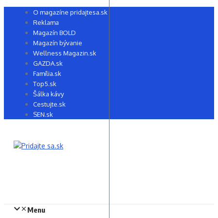
Preskočiť
O magazíne pridajtesa.sk
na
Reklama
obsah
Magazín BOLD
Magazín bývanie
Wellness Magazin.sk
GAZDA.sk
Família.sk
Top5.sk
Šálka kávy
Cestujte.sk
SEN.sk
Menu