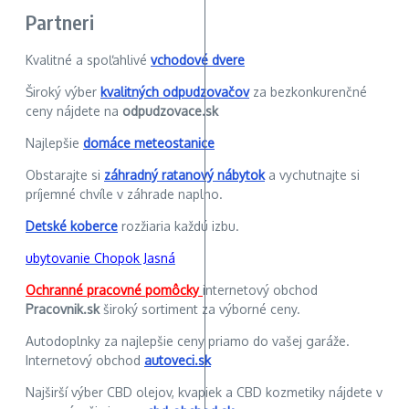
Partneri
Kvalitné a spoľahlivé
vchodové dvere
Široký výber
kvalitných odpudzovačov
za bezkonkurenčné
ceny nájdete na
odpudzovace.sk
Najlepšie
domáce meteostanice
Obstarajte si
záhradný ratanový nábytok
a vychutnajte si
príjemné chvíle v záhrade naplno.
Detské koberce
rozžiaria každú izbu.
ubytovanie Chopok Jasná
Ochranné pracovné pomôcky
internetový obchod
Pracovnik.sk
široký sortiment za výborné ceny.
Autodoplnky za najlepšie ceny priamo do vašej garáže.
Internetový obchod
autoveci.sk
Najširší výber CBD olejov, kvapiek a CBD kozmetiky nájdete v