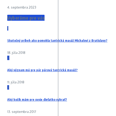
4. septembra 2023
Vyberáme pre vás
1
Skutočný príbeh ako pomohla tantrická masáž Michalovi z Bratislavy?
18. júla 2018
2
Aký význam má pre pár párová tantrická masáž?
11. júla 2018
3
Aký kočík mám pre svoje dieťatko vybrať?
13. septembra 2017