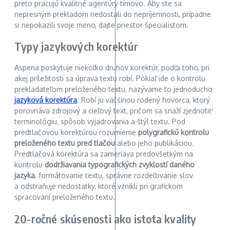
preto pracujú kvalitné agentúry tímovo. Aby ste sa
nepresným prekladom nedostali do nepríjemnosti, prípadne
si nepokazili svoje meno, dajte priestor špecialistom.
Typy jazykových korektúr
Aspena poskytuje niekoľko druhov korektúr, podľa toho, pri
akej príležitosti sa úprava textu robí. Pokiaľ ide o kontrolu
prekladateľom preloženého textu, nazývame to jednoducho
jazyková korektúra
. Robí ju väčšinou rodený hovorca, ktorý
porovnáva zdrojový a cieľový text, pričom sa snaží zjednotiť
terminológiu, spôsob vyjadrovania a štýl textu. Pod
predtlačovou korektúrou rozumieme
polygrafickú kontrolu
preloženého textu pred tlačou
alebo jeho publikáciou.
Predtlačová korektúra sa zameriava predovšetkým na
kontrolu
dodržiavania typografických zvyklostí daného
jazyka
, formátovanie textu, správne rozdeľovanie slov
a odstraňuje nedostatky, ktoré vznikli pri grafickom
spracovaní preloženého textu.
20-ročné skúsenosti ako istota kvality