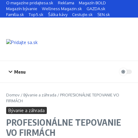
Preskočiť na obsah
O magazíne pridajtesa.sk
Reklama
Magazín BOLD
Magazín bývanie
Wellness Magazin.sk
GAZDA.sk
Família.sk
Top5.sk
Šálka kávy
Cestujte.sk
SEN.sk
Menu
Domov
/
Bývanie a záhrada
/
PROFESIONÁLNE TEPOVANIE VO
FIRMÁCH
Bývanie a záhrada
PROFESIONÁLNE TEPOVANIE
VO FIRMÁCH