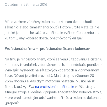
Od
admin
29. marca 2016
Máte vo firme záťažový koberec, po ktorom denne chodia
zákazníci alebo zamestnanci obutí? Potom určite viete, že nie
je také jednoduché takéto znečistenie vyčistiť. Čo potrebujete
ku tomu, aby koberec dostal opäť pôvodný dizajn?
Profesionálna firma –
profesionálne čistenie kobercov
Na trhu je množstvo firiem, ktoré sa venujú tepovaniu a čisteniu
kobercov či sedačiek v domácnostiach, ale nedokážu ponúknuť
vynikajúci výsledok na záťažových kobercoch a v primeranom
čase. Dôvod je veľmi prozaický. Malé stroje s výkonom 20-
25m2/hodinu a klasickým motorom nestačia. Musíte nájsť
firmu, ktorá využíva
na profesionálne čistenie
väčšie stroje,
silnejšie stroje a ideálne v prípade znečisteného koberca stroje,
ktoré pred samotným odsávaním nečistôt aj koberec dokonale
„preperú“.