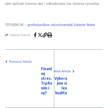
vám spôsob čistenia ako i odhadovaný čas čistenia vysvetlia.
TEPUJEM.SK –
profesionálne celoslovenské čistenie firiem
Zdieľať článok
Previous Article
Finanč
Next Article
ný
stres.
Vybera
Trpíte
jme si
ním i
len
vy?
kvalitu