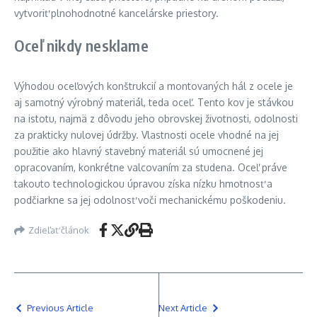
vytvoriť plnohodnotné kancelárske priestory.
Oceľ nikdy nesklame
Výhodou oceľových konštrukcií a montovaných hál z ocele je
aj samotný výrobný materiál, teda oceľ. Tento kov je stávkou
na istotu, najmä z dôvodu jeho obrovskej životnosti, odolnosti
za prakticky nulovej údržby. Vlastnosti ocele vhodné na jej
použitie ako hlavný stavebný materiál sú umocnené jej
opracovaním, konkrétne valcovaním za studena. Oceľ práve
takouto technologickou úpravou získa nízku hmotnosť a
podčiarkne sa jej odolnosť voči mechanickému poškodeniu.
Zdieľať článok
Previous Article
Next Article