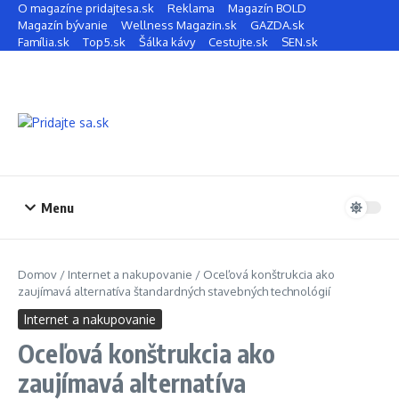
Preskočiť na obsah
O magazíne pridajtesa.sk
Reklama
Magazín BOLD
Magazín bývanie
Wellness Magazin.sk
GAZDA.sk
Família.sk
Top5.sk
Šálka kávy
Cestujte.sk
SEN.sk
Menu
Domov
/
Internet a nakupovanie
/
Oceľová konštrukcia ako
zaujímavá alternatíva štandardných stavebných technológií
Internet a nakupovanie
Oceľová konštrukcia ako
zaujímavá alternatíva