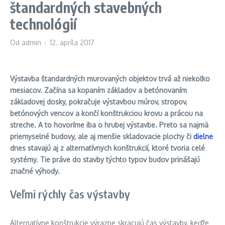
štandardných stavebných
technológií
Od
admin
12. apríla 2017
Výstavba štandardných murovaných objektov trvá až niekoľko
mesiacov. Začína sa kopaním základov a betónovaním
základovej dosky, pokračuje výstavbou múrov, stropov,
betónových vencov a končí konštrukciou krovu a prácou na
streche. A to hovoríme iba o hrubej výstavbe. Preto sa najmä
priemyselné budovy, ale aj menšie skladovacie plochy či
dielne
dnes stavajú aj z alternatívnych konštrukcií, ktoré tvoria celé
systémy. Tie práve do stavby týchto typov budov prinášajú
značné výhody.
Veľmi rýchly čas výstavby
Alternatívne konštrukcie výrazne skracujú čas výstavby, keďže