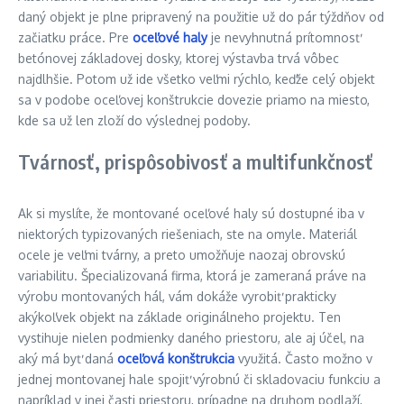
daný objekt je plne pripravený na použitie už do pár týždňov od
začiatku práce. Pre
oceľové haly
je nevyhnutná prítomnosť
betónovej základovej dosky, ktorej výstavba trvá vôbec
najdlhšie. Potom už ide všetko veľmi rýchlo, keďže celý objekt
sa v podobe oceľovej konštrukcie dovezie priamo na miesto,
kde sa už len zloží do výslednej podoby.
Tvárnosť, prispôsobivosť a multifunkčnosť
Ak si myslíte, že montované oceľové haly sú dostupné iba v
niektorých typizovaných riešeniach, ste na omyle. Materiál
ocele je veľmi tvárny, a preto umožňuje naozaj obrovskú
variabilitu. Špecializovaná firma, ktorá je zameraná práve na
výrobu montovaných hál, vám dokáže vyrobiť prakticky
akýkoľvek objekt na základe originálneho projektu. Ten
vystihuje nielen podmienky daného priestoru, ale aj účel, na
aký má byť daná
oceľová konštrukcia
využitá. Často možno v
jednej montovanej hale spojiť výrobnú či skladovaciu funkciu a
napríklad v inej časti priestoru, prípadne na druhom podlaží,