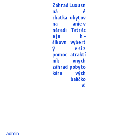
Záhrad
Luxusn
ná
é
chatka
ubytov
na
anie v
náradi
Tatrác
e je
h –
šikovn
vybert
ý
e si z
pomoc
atraktí
ník
vnych
záhrad
pobyto
kára
vých
balíčko
v!
admin