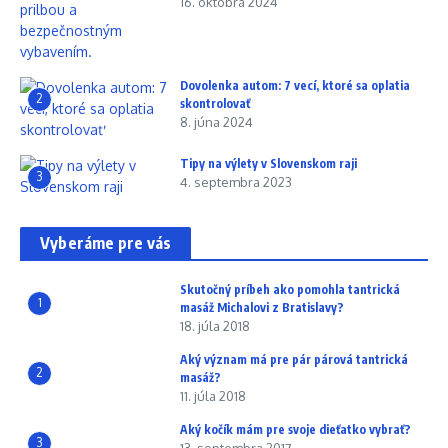
16. októbra 2024
Dovolenka autom: 7 vecí, ktoré sa oplatia
2
skontrolovať
8. júna 2024
Tipy na výlety v Slovenskom raji
3
4. septembra 2023
Vyberáme pre vás
Skutočný príbeh ako pomohla tantrická
1
masáž Michalovi z Bratislavy?
18. júla 2018
Aký význam má pre pár párová tantrická
2
masáž?
11. júla 2018
Aký kočík mám pre svoje dieťatko vybrať?
3