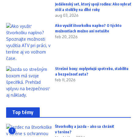
Jedálenský set, ktorý spojí rodinu: Ako vybrať
stôl a stoličky na dlhé roky
aug 03, 2026
Ako využiť štvorkolku naplno? O týchto
možnostiach možno ani netušíte
feb 20, 2026
Strešné boxy: ovplyvňujú spotrebu, stabilitu
a bezpečnosť auta?
feb 11, 2026
Top témy
Štvorkolky a jazda – ako sa chrániť
1
v teréne?