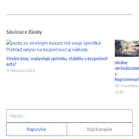
Súvisiace články
Strešné boxy: ovplyvňujú spotrebu, stabilitu a bezpečnosť
Ideálne
auta?
obchodovani
11. februára 2026
s
kryptomenam
30. novembra
2025
Hľadať:
Najnovšie
Najčítanejšie