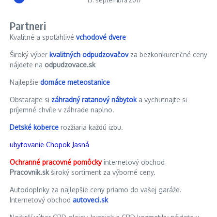
13. septembra 2017
Partneri
Kvalitné a spoľahlivé
vchodové dvere
Široký výber
kvalitných odpudzovačov
za bezkonkurenčné ceny
nájdete na
odpudzovace.sk
Najlepšie
domáce meteostanice
Obstarajte si
záhradný ratanový nábytok
a vychutnajte si
príjemné chvíle v záhrade naplno.
Detské koberce
rozžiaria každú izbu.
ubytovanie Chopok Jasná
Ochranné pracovné pomôcky
internetový obchod
Pracovnik.sk
široký sortiment za výborné ceny.
Autodoplnky za najlepšie ceny priamo do vašej garáže.
Internetový obchod
autoveci.sk