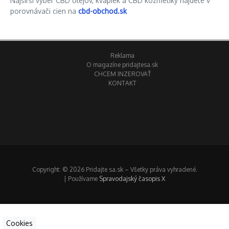
Najširší výber CBD olejov, kvapiek a CBD kozmetiky nájdete v
porovnávači cien na
cbd-obchod.sk
Reklama
O magazíne pridajtesa.sk
CHCEM INZEROVAŤ
KONTAKT
Copyright: © 2026 Pridajte sa.sk – Všetky práva vyhradené.
| Používame
Spravodajský časopis X
Cookies