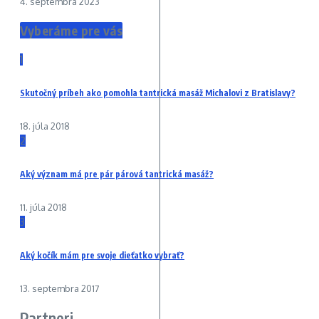
4. septembra 2023
Vyberáme pre vás
1
Skutočný príbeh ako pomohla tantrická masáž Michalovi z Bratislavy?
18. júla 2018
2
Aký význam má pre pár párová tantrická masáž?
11. júla 2018
3
Aký kočík mám pre svoje dieťatko vybrať?
13. septembra 2017
Partneri