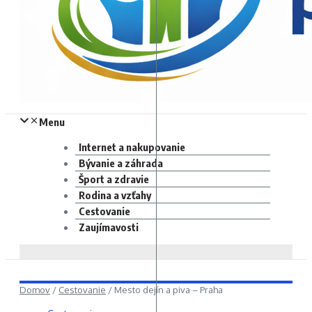
Menu
Internet a nakupovanie
Bývanie a záhrada
Šport a zdravie
Rodina a vzťahy
Cestovanie
Zaujímavosti
Domov
/
Cestovanie
/
Mesto dejín a piva – Praha