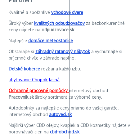
Kvalitné a spoľahlivé
vchodové dvere
Široký výber
kvalitných odpudzovačov
za bezkonkurenčné
ceny nájdete na
odpudzovace.sk
Najlepšie
domáce meteostanice
Obstarajte si
záhradný ratanový nábytok
a vychutnajte si
príjemné chvíle v záhrade naplno.
Detské koberce
rozžiaria každú izbu.
ubytovanie Chopok Jasná
Ochranné pracovné pomôcky
internetový obchod
Pracovnik.sk
široký sortiment za výborné ceny.
Autodoplnky za najlepšie ceny priamo do vašej garáže.
Internetový obchod
autoveci.sk
Najširší výber CBD olejov, kvapiek a CBD kozmetiky nájdete v
porovnávači cien na
cbd-obchod.sk