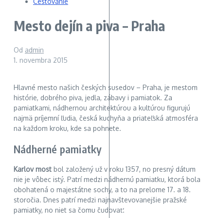
Cestovanie
Mesto dejín a piva – Praha
Od
admin
1. novembra 2015
Hlavné mesto našich českých susedov – Praha, je mestom
histórie, dobrého piva, jedla, zábavy i pamiatok. Za
pamiatkami, nádhernou architektúrou a kultúrou figurujú
najmä príjemní ľudia, česká kuchyňa a priateľská atmosféra
na každom kroku, kde sa pohnete.
Nádherné pamiatky
Karlov most
bol založený už v roku 1357, no presný dátum
nie je vôbec istý. Patrí medzi nádhernú pamiatku, ktorá bola
obohatená o majestátne sochy, a to na prelome 17. a 18.
storočia. Dnes patrí medzi najnavštevovanejšie pražské
pamiatky, no niet sa čomu čudovať.