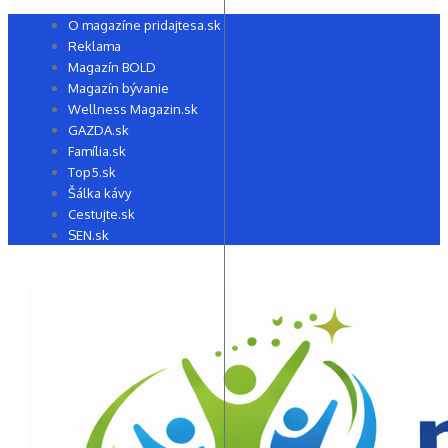
Preskočiť
O magazíne pridajtesa.sk
na
Reklama
obsah
Magazín BOLD
Magazín bývanie
Wellness Magazin.sk
GAZDA.sk
Família.sk
Top5.sk
Šálka kávy
Cestujte.sk
SEN.sk