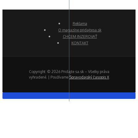
Reklama
O magazíne pridajtesa.sk
CHCEM INZEROVAŤ
KONTAKT
Copyright: © 2026 Pridajte sa.sk – Všetky práva
vyhradené. | Používame
Spravodajský časopis X