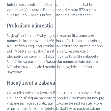
Juditin most
predchádzal Karlovmu mostu a nechal ho
vybudovať Vladislav II. Bol dokončený v roku 1172 a jeho
súčasťou boli i veže s bránou, ktorú mali medzi sebou.
Prekrásne námestia
Najkrajšou časťou Prahy je jednoznačne
Staromestské
námestie
, ktoré pozná asi väčšina z vás. Nájdete tu radnicu,
ale i známy Orloj, pod ktorým sa každoročne stretne mnoho
ľudí. Môžete tu navštíviť miestne bary, reštaurácie či
obchodíky so suvenírmi, takže nudiť sa tu určite nebudete.
Neďaleko sa nachádza i
Václavské námestie
, kde nájdete
Národné múzeum, ale i mnoho hotelov, kde sa môžete
ubytovať.
Nočný život a zábava
Čo sa týka nočného života v Prahe, toho je tu naozaj až až.
Obľúbené sú najmä bary, ktoré ponúkajú niekoľko druhov pív,
vrátane pivných špecialít, ale i luxusnejšie reštaurácie, ktoré
u nás len tak ľahko nenájdete. Diskotéky tu nájdete takmer