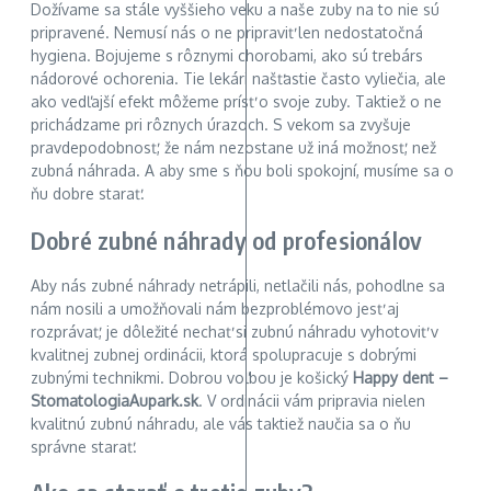
Dožívame sa stále vyššieho veku a naše zuby na to nie sú
pripravené. Nemusí nás o ne pripraviť len nedostatočná
hygiena. Bojujeme s rôznymi chorobami, ako sú trebárs
nádorové ochorenia. Tie lekári našťastie často vyliečia, ale
ako vedľajší efekt môžeme prísť o svoje zuby. Taktiež o ne
prichádzame pri rôznych úrazoch. S vekom sa zvyšuje
pravdepodobnosť, že nám nezostane už iná možnosť, než
zubná náhrada. A aby sme s ňou boli spokojní, musíme sa o
ňu dobre starať.
Dobré zubné náhrady od profesionálov
Aby nás zubné náhrady netrápili, netlačili nás, pohodlne sa
nám nosili a umožňovali nám bezproblémovo jesť aj
rozprávať, je dôležité nechať si zubnú náhradu vyhotoviť v
kvalitnej zubnej ordinácii, ktorá spolupracuje s dobrými
zubnými technikmi. Dobrou voľbou je košický
Happy dent –
StomatologiaAupark.sk
. V ordinácii vám pripravia nielen
kvalitnú zubnú náhradu, ale vás taktiež naučia sa o ňu
správne starať.