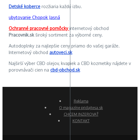
Detské koberce
rozžiaria každú izbu.
ubytovanie Chopok Jasná
Ochranné pracovné pomôcky
internetový obchod
Pracovnik.sk
široký sortiment za výborné ceny.
Autodoplnky za najlepšie ceny priamo do vašej garáže.
Internetový obchod
autoveci.sk
Najširší výber CBD olejov, kvapiek a CBD kozmetiky nájdete v
porovnávači cien na
cbd-obchod.sk
Reklama
O magazíne pridajtesa.sk
CHCEM INZEROVAŤ
KONTAKT