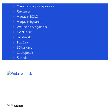
Preskočiť
O magazíne pridajtesa.sk
na
Reklama
obsah
Magazín BOLD
Magazín bývanie
Wellness Magazin.sk
GAZDA.sk
Família.sk
Top5.sk
Šálka kávy
Cestujte.sk
SEN.sk
Menu