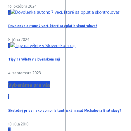
16. októbra 2024
2
Dovolenka autom: 7 vecí, ktoré sa oplatia skontrolovať
8. júna 2024
3
Tipy na výlety v Slovenskom raji
4. septembra 2023
Vyberáme pre vás
1
Skutočný príbeh ako pomohla tantrická masáž Michalovi z Bratislavy?
18. júla 2018
2