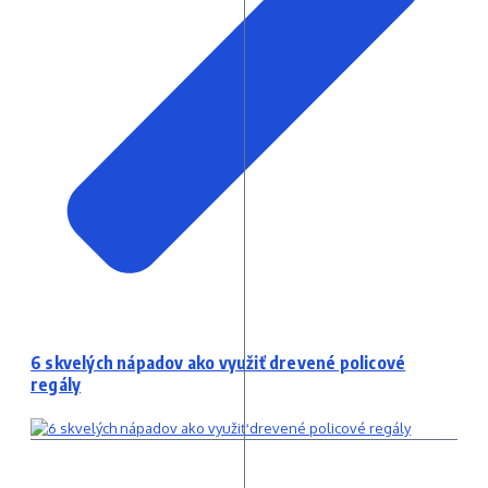
6 skvelých nápadov ako využiť drevené policové
regály