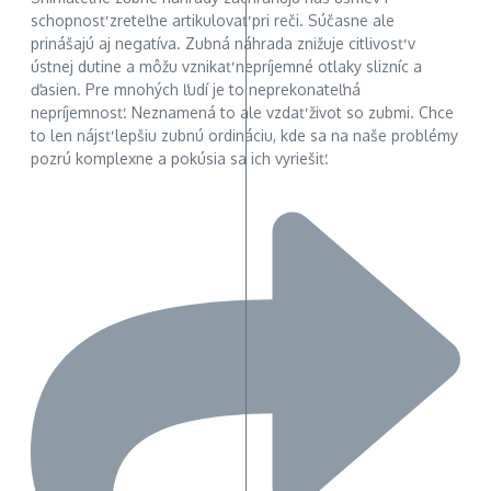
schopnosť zreteľne artikulovať pri reči. Súčasne ale
prinášajú aj negatíva. Zubná náhrada znižuje citlivosť v
ústnej dutine a môžu vznikať nepríjemné otlaky slizníc a
ďasien. Pre mnohých ľudí je to neprekonateľná
nepríjemnosť. Neznamená to ale vzdať život so zubmi. Chce
to len nájsť lepšiu zubnú ordináciu, kde sa na naše problémy
pozrú komplexne a pokúsia sa ich vyriešiť.