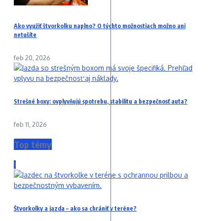
Ako využiť štvorkolku naplno? O týchto možnostiach možno ani
netušíte
feb 20, 2026
Strešné boxy: ovplyvňujú spotrebu, stabilitu a bezpečnosť auta?
feb 11, 2026
Top témy
1
Štvorkolky a jazda – ako sa chrániť v teréne?