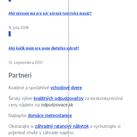
Aký význam má pre pár párová tantrická masáž?
11. júla 2018
3
Aký kočík mám pre svoje dieťatko vybrať?
13. septembra 2017
Partneri
Kvalitné a spoľahlivé
vchodové dvere
Široký výber
kvalitných odpudzovačov
za bezkonkurenčné
ceny nájdete na
odpudzovace.sk
Najlepšie
domáce meteostanice
Obstarajte si
záhradný ratanový nábytok
a vychutnajte si
príjemné chvíle v záhrade naplno.