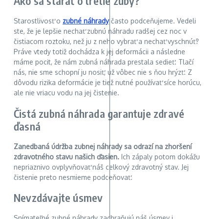
Ako sa starať o tretie zuby?
Starostlivosť o
zubné náhrady
často podceňujeme. Vedeli
ste, že je lepšie nechať zubnú náhradu radšej cez noc v
čistiacom roztoku, než ju z neho vybrať a nechať vyschnúť?
Práve vtedy totiž dochádza k jej deformácii a následne
máme pocit, že nám zubná náhrada prestala sedieť. Tlačí
nás, nie sme schopní ju nosiť, už vôbec nie s ňou hrýzť. Z
dôvodu rizika deformácie je tiež nutné používať síce horúcu,
ale nie vriacu vodu na jej čistenie.
Čistá zubná náhrada garantuje zdravé
ďasná
Zanedbaná údržba zubnej náhrady sa odrazí na zhoršení
zdravotného stavu našich ďasien.
Ich zápaly potom dokážu
nepriaznivo ovplyvňovať náš celkový zdravotný stav. Jej
čistenie preto nesmieme podceňovať.
Nevzdávajte úsmev
Snímateľné zubné náhrady zachraňujú náš úsmev i