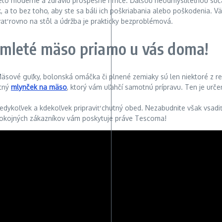
tieto moderné a zdraviu prospešné hrnce. Ďalšou neodmysliteľnou sú
ek, a to bez toho, aby ste sa báli ich poškriabania alebo poškodenia. 
ať rovno na stôl a údržba je prakticky bezproblémová.
amleté mäso priamo u vás doma!
sové guľky, bolonská omáčka či plnené zemiaky sú len niektoré z rec
itný
mlynček na mäso
, ktorý vám uľahčí samotnú prípravu. Ten je urče
dykoľvek a kdekoľvek pripraviť chutný obed. Nezabudnite však vsadiť
spokojných zákazníkov vám poskytuje práve Tescoma!