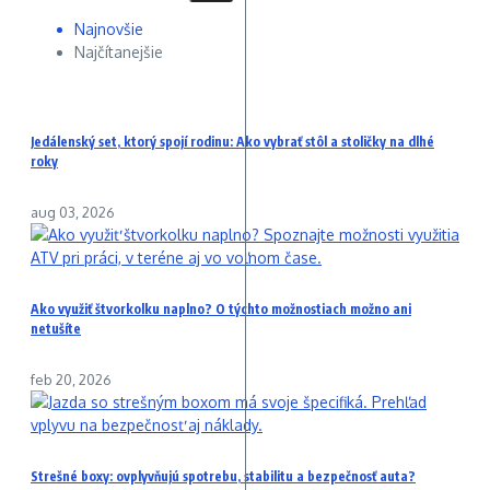
Najnovšie
Najčítanejšie
Jedálenský set, ktorý spojí rodinu: Ako vybrať stôl a stoličky na dlhé
roky
aug 03, 2026
Ako využiť štvorkolku naplno? O týchto možnostiach možno ani
netušíte
feb 20, 2026
Strešné boxy: ovplyvňujú spotrebu, stabilitu a bezpečnosť auta?