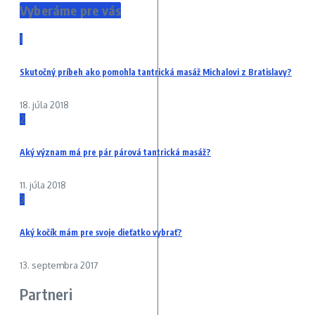
Vyberáme pre vás
1
Skutočný príbeh ako pomohla tantrická masáž Michalovi z Bratislavy?
18. júla 2018
2
Aký význam má pre pár párová tantrická masáž?
11. júla 2018
3
Aký kočík mám pre svoje dieťatko vybrať?
13. septembra 2017
Partneri