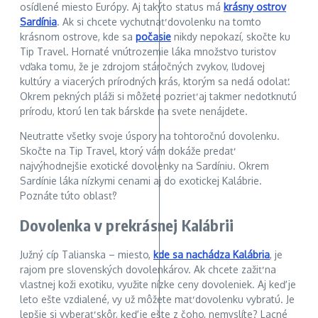
osídlené miesto Európy. Aj takýto status má
krásny ostrov
Sardínia
. Ak si chcete vychutnať dovolenku na tomto
krásnom ostrove, kde sa
počasie
nikdy nepokazí, skočte ku
Tip Travel. Hornaté vnútrozemie láka množstvo turistov
vďaka tomu, že je zdrojom stáročných zvykov, ľudovej
kultúry a viacerých prírodných krás, ktorým sa nedá odolať.
Okrem pekných pláži si môžete pozrieť aj takmer nedotknutú
prírodu, ktorú len tak bárskde na svete nenájdete.
Neutraťte všetky svoje úspory na tohtoročnú dovolenku.
Skočte na Tip Travel, ktorý vám dokáže predať
najvýhodnejšie exotické dovolenky na Sardíniu. Okrem
Sardínie láka nízkymi cenami aj do exotickej Kalábrie.
Poznáte túto oblasť?
Dovolenka v prekrásnej Kalábrii
Južný cíp Talianska – miesto,
kde sa nachádza Kalábria
, je
rajom pre slovenských dovolenkárov. Ak chcete zažiť na
vlastnej koži exotiku, využite nízke ceny dovoleniek. Aj keď je
leto ešte vzdialené, vy už môžete mať dovolenku vybratú. Je
lepšie si vyberať skôr, keď je ešte z čoho, nemyslíte? Lacné