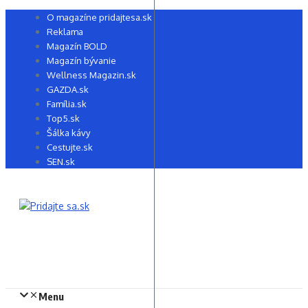
Preskočiť
O magazíne pridajtesa.sk
na
Reklama
obsah
Magazín BOLD
Magazín bývanie
Wellness Magazin.sk
GAZDA.sk
Família.sk
Top5.sk
Šálka kávy
Cestujte.sk
SEN.sk
Menu