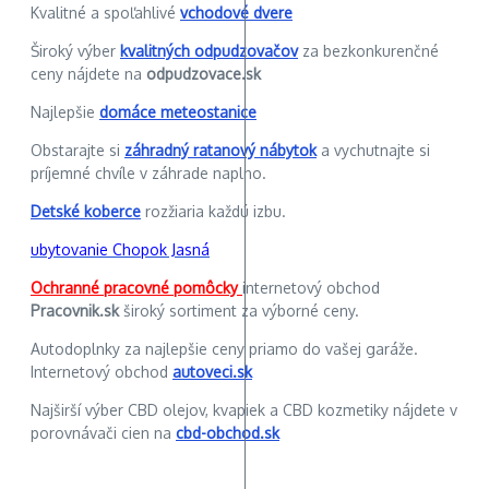
Kvalitné a spoľahlivé
vchodové dvere
Široký výber
kvalitných odpudzovačov
za bezkonkurenčné
ceny nájdete na
odpudzovace.sk
Najlepšie
domáce meteostanice
Obstarajte si
záhradný ratanový nábytok
a vychutnajte si
príjemné chvíle v záhrade naplno.
Detské koberce
rozžiaria každú izbu.
ubytovanie Chopok Jasná
Ochranné pracovné pomôcky
internetový obchod
Pracovnik.sk
široký sortiment za výborné ceny.
Autodoplnky za najlepšie ceny priamo do vašej garáže.
Internetový obchod
autoveci.sk
Najširší výber CBD olejov, kvapiek a CBD kozmetiky nájdete v
porovnávači cien na
cbd-obchod.sk