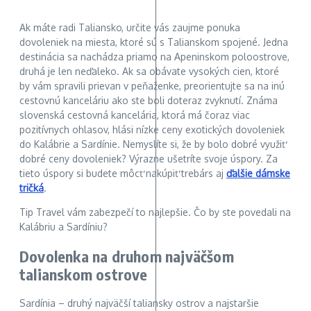
Ak máte radi Taliansko, určite vás zaujme ponuka
dovoleniek na miesta, ktoré sú s Talianskom spojené. Jedna
destinácia sa nachádza priamo na Apeninskom poloostrove,
druhá je len neďaleko. Ak sa obávate vysokých cien, ktoré
by vám spravili prievan v peňaženke, preorientujte sa na inú
cestovnú kanceláriu ako ste boli doteraz zvyknutí. Známa
slovenská cestovná kancelária, ktorá má čoraz viac
pozitívnych ohlasov, hlási nízke ceny exotických dovoleniek
do Kalábrie a Sardínie. Nemyslíte si, že by bolo dobré využiť
dobré ceny dovoleniek? Výrazne ušetríte svoje úspory. Za
tieto úspory si budete môcť nakúpiť trebárs aj
ďalšie dámske
tričká
.
Tip Travel vám zabezpečí to najlepšie. Čo by ste povedali na
Kalábriu a Sardíniu?
Dovolenka na druhom najväčšom
talianskom ostrove
Sardínia – druhý najväčší taliansky ostrov a najstaršie