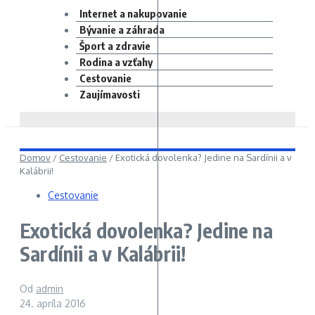
Internet a nakupovanie
Bývanie a záhrada
Šport a zdravie
Rodina a vzťahy
Cestovanie
Zaujímavosti
Domov
/
Cestovanie
/
Exotická dovolenka? Jedine na Sardínii a v
Kalábrii!
Cestovanie
Exotická dovolenka? Jedine na
Sardínii a v Kalábrii!
Od
admin
24. apríla 2016