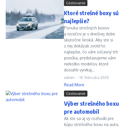
Cestovanie
Ktoré strešné boxy sú
najlepšie?
Ponuka strešných boxov
a nosičov je v dnešnej dobe
skutočne široká. Aby ste si
z nej dokázali zvoliť to
najlepšie, čo vám súčasný trh
ponúka, predstavujeme vám
niekoľko modelov, ktoré
dosiahli vynikaj...
admin
10. februára 2020
Read More
Cestovanie
Výber strešného boxu
pre automobil
Ak ste sa aj vy rozhodli pre
kúpu strešného boxu na auto,