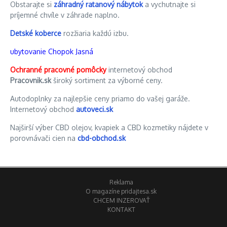
Obstarajte si
záhradný ratanový nábytok
a vychutnajte si
príjemné chvíle v záhrade naplno.
Detské koberce
rozžiaria každú izbu.
ubytovanie Chopok Jasná
Ochranné pracovné pomôcky
internetový obchod
Pracovnik.sk
široký sortiment za výborné ceny.
Autodoplnky za najlepšie ceny priamo do vašej garáže.
Internetový obchod
autoveci.sk
Najširší výber CBD olejov, kvapiek a CBD kozmetiky nájdete v
porovnávači cien na
cbd-obchod.sk
Reklama
O magazíne pridajtesa.sk
CHCEM INZEROVAŤ
KONTAKT