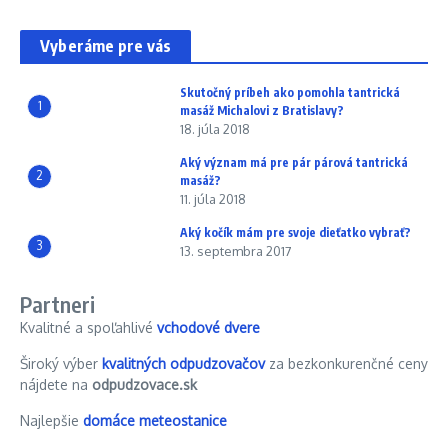
Vyberáme pre vás
Skutočný príbeh ako pomohla tantrická
1
masáž Michalovi z Bratislavy?
18. júla 2018
Aký význam má pre pár párová tantrická
2
masáž?
11. júla 2018
Aký kočík mám pre svoje dieťatko vybrať?
3
13. septembra 2017
Partneri
Kvalitné a spoľahlivé
vchodové dvere
Široký výber
kvalitných odpudzovačov
za bezkonkurenčné ceny
nájdete na
odpudzovace.sk
Najlepšie
domáce meteostanice