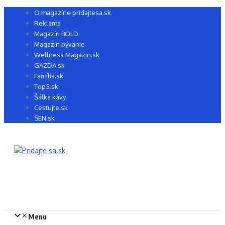
Preskočiť
O magazíne pridajtesa.sk
na
Reklama
obsah
Magazín BOLD
Magazín bývanie
Wellness Magazin.sk
GAZDA.sk
Família.sk
Top5.sk
Šálka kávy
Cestujte.sk
SEN.sk
Menu