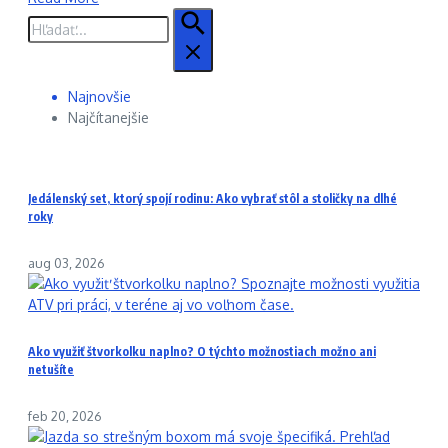
Hľadať:
Najnovšie
Najčítanejšie
Jedálenský set, ktorý spojí rodinu: Ako vybrať stôl a stoličky na dlhé
roky
aug 03, 2026
Ako využiť štvorkolku naplno? O týchto možnostiach možno ani
netušíte
feb 20, 2026