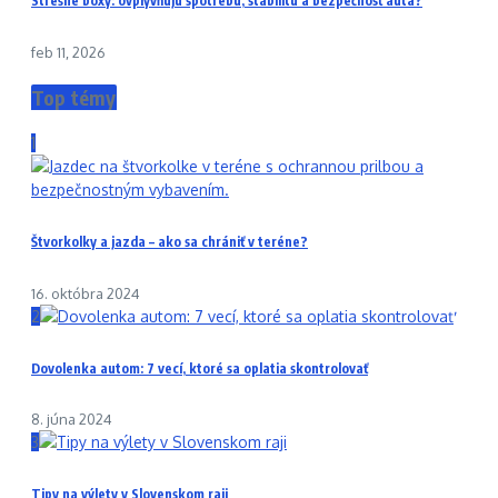
Strešné boxy: ovplyvňujú spotrebu, stabilitu a bezpečnosť auta?
feb 11, 2026
Top témy
1
Štvorkolky a jazda – ako sa chrániť v teréne?
16. októbra 2024
2
Dovolenka autom: 7 vecí, ktoré sa oplatia skontrolovať
8. júna 2024
3
Tipy na výlety v Slovenskom raji