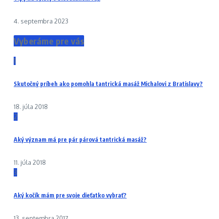
4. septembra 2023
Vyberáme pre vás
1
Skutočný príbeh ako pomohla tantrická masáž Michalovi z Bratislavy?
18. júla 2018
2
Aký význam má pre pár párová tantrická masáž?
11. júla 2018
3
Aký kočík mám pre svoje dieťatko vybrať?
13. septembra 2017