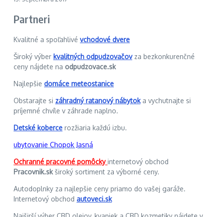
Partneri
Kvalitné a spoľahlivé
vchodové dvere
Široký výber
kvalitných odpudzovačov
za bezkonkurenčné
ceny nájdete na
odpudzovace.sk
Najlepšie
domáce meteostanice
Obstarajte si
záhradný ratanový nábytok
a vychutnajte si
príjemné chvíle v záhrade naplno.
Detské koberce
rozžiaria každú izbu.
ubytovanie Chopok Jasná
Ochranné pracovné pomôcky
internetový obchod
Pracovnik.sk
široký sortiment za výborné ceny.
Autodoplnky za najlepšie ceny priamo do vašej garáže.
Internetový obchod
autoveci.sk
Najširší výber CBD olejov, kvapiek a CBD kozmetiky nájdete v