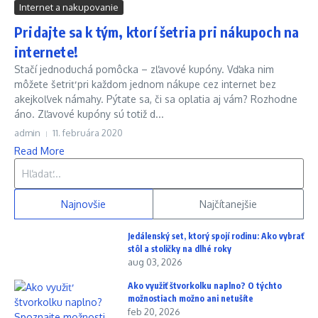
Internet a nakupovanie
Pridajte sa k tým, ktorí šetria pri nákupoch na
internete!
Stačí jednoduchá pomôcka – zľavové kupóny. Vďaka nim
môžete šetriť pri každom jednom nákupe cez internet bez
akejkoľvek námahy. Pýtate sa, či sa oplatia aj vám? Rozhodne
áno. Zľavové kupóny sú totiž d...
admin
11. februára 2020
Read More
Hľadať:
Najnovšie
Najčítanejšie
Jedálenský set, ktorý spojí rodinu: Ako vybrať
stôl a stoličky na dlhé roky
aug 03, 2026
Ako využiť štvorkolku naplno? O týchto
možnostiach možno ani netušíte
feb 20, 2026