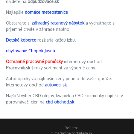
nájdete na
odpudzovace.sk
Najlepšie
domáce meteostanice
Obstarajte si
záhradný ratanový nábytok
a vychutnajte si
príjemné chvíle v záhrade naplno.
Detské koberce
rozžiaria každú izbu.
ubytovanie Chopok Jasná
Ochranné pracovné pomôcky
internetový obchod
Pracovnik.sk
široký sortiment za výborné ceny.
Autodoplnky za najlepšie ceny priamo do vašej garáže.
Internetový obchod
autoveci.sk
Najširší výber CBD olejov, kvapiek a CBD kozmetiky nájdete v
porovnávači cien na
cbd-obchod.sk
Reklama
O magazíne pridajtesa.sk